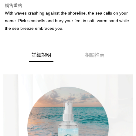
Atome 是一個「先購物，後付款」的手機應用程式。
運送方式
銷售重點
我們不會收取利息與服務費，消費者能免費下載與使用。
完成 APP 下載與帳號註冊後，可以在網上購物時選擇 Atome 作為支付方
With waves crashing against the shoreline, the sea calls on your
宅配
式，或是在實體商店掃描 QR Code 付款。
name. Pick seashells and bury your feet in soft, warm sand while
每筆RM8.00，滿RM80.00(含以上)免運費
the sea breeze embraces you.
二、付款限制
門市自取
1. 初次使用 Atome 時，扣帳卡用户的最高限額為 RM 1,500，信用卡用户的
最高限額為 RM 5,000
免運費
2. 付款的最低金額為 RM 10
國家/地區配送
查看運費
詳細說明
相關推薦
3. 目前僅支援馬來西亞會員
三、聲明條款
1. 欲使用 Atome 服務，您必須：
- 年齡限制
- 需年滿 18 歲
- 為馬來西亞的合法居民 (需使用馬來西亞身分證註冊)
- 擁有馬來西亞電訊公司發出之手機號碼
- 擁有馬來西亞發行的扣帳卡或信用卡
2. 使用 Atome 付款是不需要利息的，除非逾期繳款，會產生一筆固定的行
政費用為 RM 30。
3. 詳情請瀏覽 Atome 官網或參閱 Atome 用戶服務條款